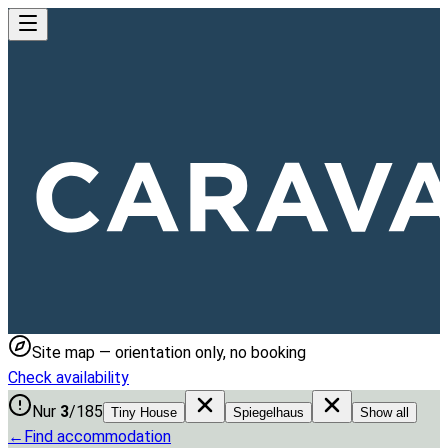
Site map — orientation only, no booking
Check availability
Nur
3
/
185
Tiny House
Spiegelhaus
Show all
←
Find accommodation