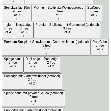
›
›
Stellplatz bis 10m
Premium Stellplatz Wellnesswiese
SpaCube
9 free
6 free
5 free
of 9
of 6
of 5
›
›
›
Iglu
NestLodge
Premium Stellplatz mit Gartenpool (optional)
4 free
3 free
3 free
of 4
of 3
of 3
›
›
›
Premium Stellplatz Seewiese mit Gartenwhirlpool (optional)
PureCube
3 free
3 free
of 3
of 3
›
›
Spiegelhaus
DuoLodge
PodLodge
3 free
2 free
2 free
of 3
of 2
of 2
›
›
›
Podlodge mit Gartenwhirlpool (optional)
2 free
of 2
›
Spiegelhaus mit privater Sauna (optional)
2 free
of 2
›
DuoLodge mit Gartenwhirlpool (optional)