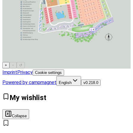
3
+
−
↺
Imprint
Privacy
Cookie settings
Powered by campmagnet
English
v
0.218.0
My wishlist
Collapse