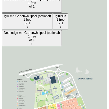
1 free
of 1
›
Iglu mit Gartenwhirlpool (optional)
IgluPlus
1 free
1 free
of 1
of 1
›
›
Nestlodge mit Gartenwhirlpool (optional)
1 free
of 1
›