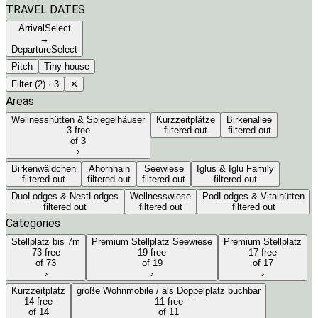
TRAVEL DATES
Arrival
Select
→
Departure
Select
Pitch
Tiny house
Filter
(2)
·
3
✕
Areas
Wellnesshütten & Spiegelhäuser
Kurzzeitplätze
Birkenallee
3 free
filtered out
filtered out
of 3
›
Birkenwäldchen
Ahornhain
Seewiese
Iglus & Iglu Family
filtered out
filtered out
filtered out
filtered out
DuoLodges & NestLodges
Wellnesswiese
PodLodges & Vitalhütten
filtered out
filtered out
filtered out
Categories
Stellplatz bis 7m
Premium Stellplatz Seewiese
Premium Stellplatz
73 free
19 free
17 free
of 73
of 19
of 17
›
›
›
Kurzzeitplatz
große Wohnmobile / als Doppelplatz buchbar
14 free
11 free
of 14
of 11