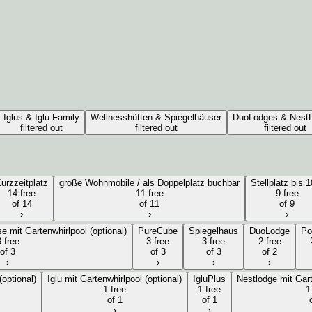
Iglus & Iglu Family
Wellnesshütten & Spiegelhäuser
DuoLodges & Nest
filtered out
filtered out
filtered out
urzzeitplatz
große Wohnmobile / als Doppelplatz buchbar
Stellplatz bis 
14 free
11 free
9 free
of 14
of 11
of 9
›
›
›
 mit Gartenwhirlpool (optional)
PureCube
Spiegelhaus
DuoLodge
Po
 free
3 free
3 free
2 free
of 3
of 3
of 3
of 2
›
›
›
›
optional)
Iglu mit Gartenwhirlpool (optional)
IgluPlus
Nestlodge mit Gart
1 free
1 free
1
of 1
of 1
›
›