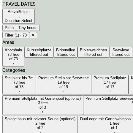
TRAVEL DATES
Arrival
Select
→
Departure
Select
Pitch
Tiny house
Filter
(1)
·
73
✕
Areas
Ahornhain
Kurzzeitplätze
Birkenallee
Birkenwäldchen
Seewiese
73 free
filtered out
filtered out
filtered out
filtered out
of 73
›
Categories
Stellplatz bis 7m
Premium Stellplatz Seewiese
Premium Stellplatz
K
73 free
19 free
17 free
of 73
of 19
of 17
›
›
›
Premium Stellplatz mit Gartenpool (optional)
Premium Stellplatz Seewiese
3 free
3
of 3
›
Spiegelhaus mit privater Sauna (optional)
DuoLodge mit Gartenwhirlpool (
2 free
1 free
of 2
of 1
›
›