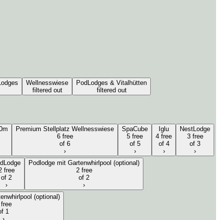
Lodges
Wellnesswiese
PodLodges & Vitalhütten
filtered out
filtered out
10m
Premium Stellplatz Wellnesswiese
SpaCube
Iglu
NestLodge
6 free
5 free
4 free
3 free
of 6
of 5
of 4
of 3
›
›
›
›
dLodge
Podlodge mit Gartenwhirlpool (optional)
2 free
2 free
of 2
of 2
›
›
enwhirlpool (optional)
 free
of 1
›