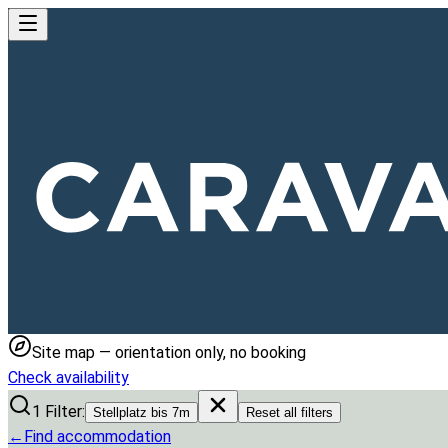
Site map — orientation only, no booking
Check availability
1
Filter:
Stellplatz bis 7m
Reset all filters
←
Find accommodation