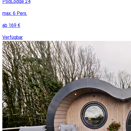
PodLodge 24
max.
6
Pers.
ab
169
€
Verfügbar