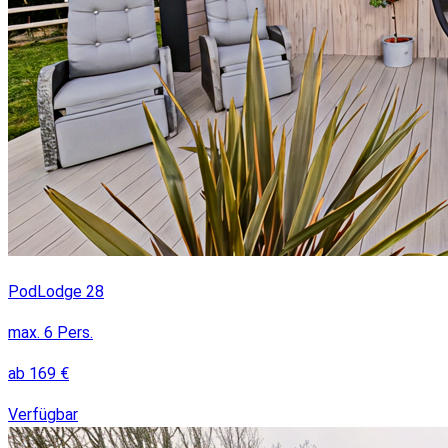
PodLodge 28
max.
6
Pers.
ab
169
€
Verfügbar