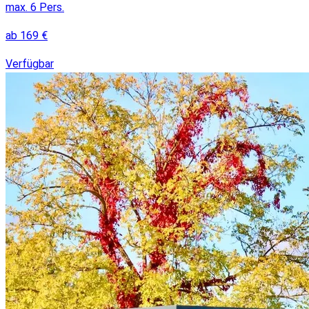
max.
6
Pers.
ab
169
€
Verfügbar