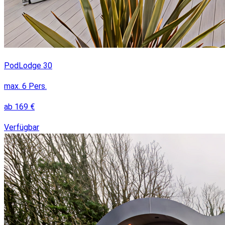
PodLodge 30
max.
6
Pers.
ab
169
€
Verfügbar