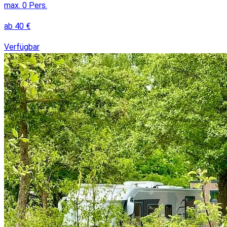
max.
0
Pers.
ab
40
€
Verfügbar