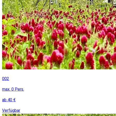
002
max.
0
Pers.
ab
40
€
Verfügbar