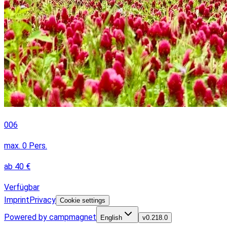
006
max.
0
Pers.
ab
40
€
Verfügbar
Imprint
Privacy
Cookie settings
Powered by campmagnet
English
v
0.218.0