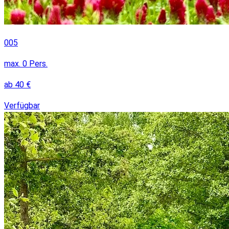
005
max.
0
Pers.
ab
40
€
Verfügbar