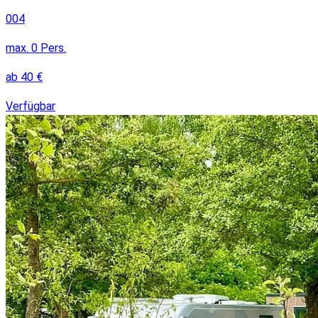
004
max.
0
Pers.
ab
40
€
Verfügbar